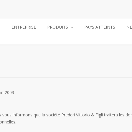
E
ENTREPRISE
PRODUITS
PAYS ATTEINTS
N
uin 2003
us vous informons que la société Prederi Vittorio & Figli traitera le
onnelles.