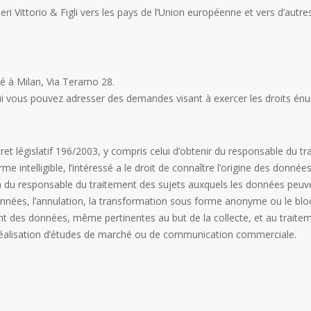
i Vittorio & Figli vers les pays de l’Union européenne et vers d’autr
sé à Milan, Via Teramo 28.
ui vous pouvez adresser des demandes visant à exercer les droits én
 décret législatif 196/2003, y compris celui d’obtenir du responsable du
intelligible, l’intéressé a le droit de connaître l’origine des données 
on du responsable du traitement des sujets auxquels les données peuv
s données, l’annulation, la transformation sous forme anonyme ou le bloc
ment des données, même pertinentes au but de la collecte, et au trait
r réalisation d’études de marché ou de communication commerciale.