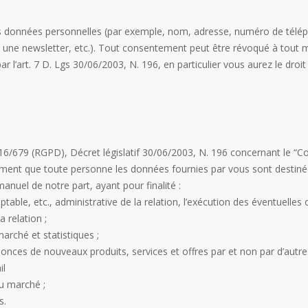
s données personnelles (par exemple, nom, adresse, numéro de téléph
, une newsletter, etc.). Tout consentement peut être révoqué à tout m
 l’art. 7 D. Lgs 30/06/2003, N. 196, en particulier vous aurez le droi
679 (RGPD), Décret législatif 30/06/2003, N. 196 concernant le “Co
tement que toute personne les données fournies par vous sont destiné
anuel de notre part, ayant pour finalité :
omptable, etc., administrative de la relation, l’exécution des éventuelles
 relation ;
marché et statistiques ;
nonces de nouveaux produits, services et offres par et non par d’autr
il
au marché ;
s.