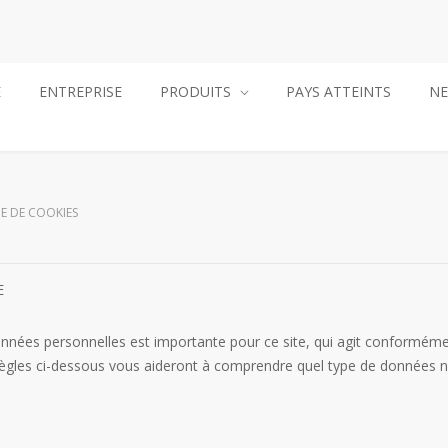
E
ENTREPRISE
PRODUITS
PAYS ATTEINTS
N
E DE COOKIES
E
données personnelles est importante pour ce site, qui agit conformémen
ègles ci-dessous vous aideront à comprendre quel type de données n