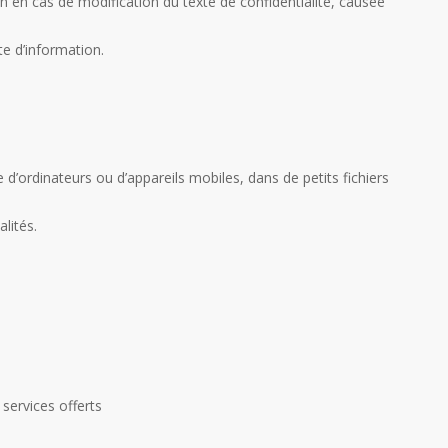
en cas de modification du texte de confidentialité, causée
e d’information.
se d’ordinateurs ou d’appareils mobiles, dans de petits fichiers
alités.
 services offerts