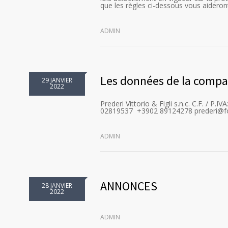
que les règles ci-dessous vous aidero
ADMIN
Les données de la comp
29 JANVIER
2022
Prederi Vittorio & Figli s.n.c. C.F. / 
02819537 +3902 89124278 prederi@fo
ADMIN
ANNONCES
28 JANVIER
2022
ADMIN