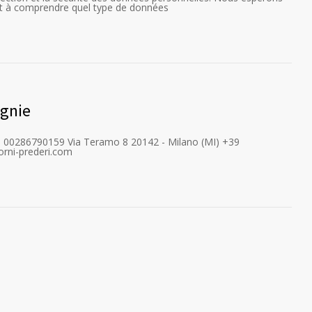
nt à comprendre quel type de données
agnie
P.IVA: 00286790159 Via Teramo 8 20142 - Milano (MI) +39
rni-prederi.com