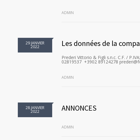
ADMIN
Les données de la comp
29 JANVIER
2022
Prederi Vittorio & Figli s.n.c. C.F. / 
02819537 +3902 89124278 prederi@fo
ADMIN
ANNONCES
28 JANVIER
2022
ADMIN