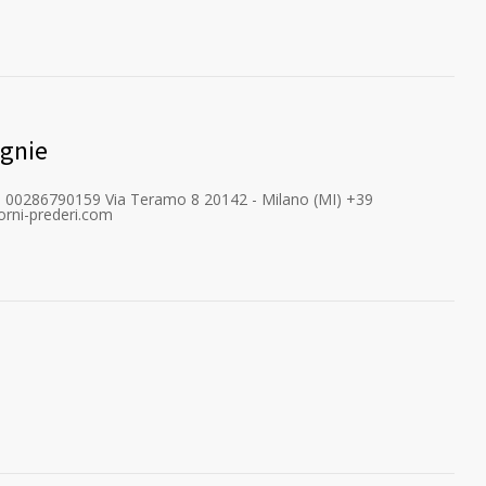
agnie
P.IVA: 00286790159 Via Teramo 8 20142 - Milano (MI) +39
rni-prederi.com