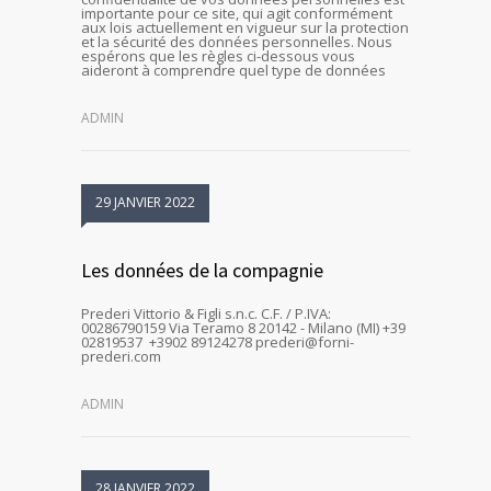
importante pour ce site, qui agit conformément
aux lois actuellement en vigueur sur la protection
et la sécurité des données personnelles. Nous
espérons que les règles ci-dessous vous
aideront à comprendre quel type de données
ADMIN
29 JANVIER 2022
Les données de la compagnie
Prederi Vittorio & Figli s.n.c. C.F. / P.IVA:
00286790159 Via Teramo 8 20142 - Milano (MI) +39
02819537 +3902 89124278 prederi@forni-
prederi.com
ADMIN
28 JANVIER 2022