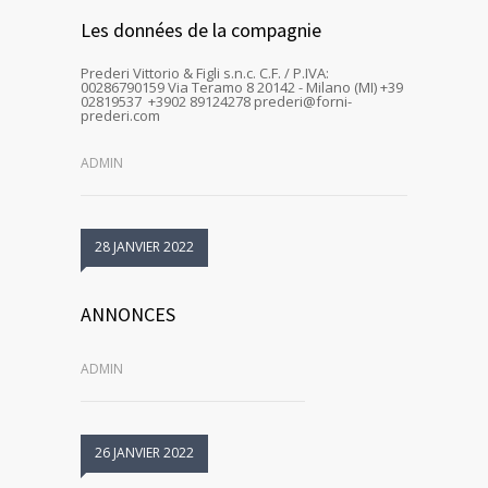
Les données de la compagnie
Prederi Vittorio & Figli s.n.c. C.F. / P.IVA:
00286790159 Via Teramo 8 20142 - Milano (MI) +39
02819537 +3902 89124278 prederi@forni-
prederi.com
ADMIN
28 JANVIER 2022
ANNONCES
ADMIN
26 JANVIER 2022