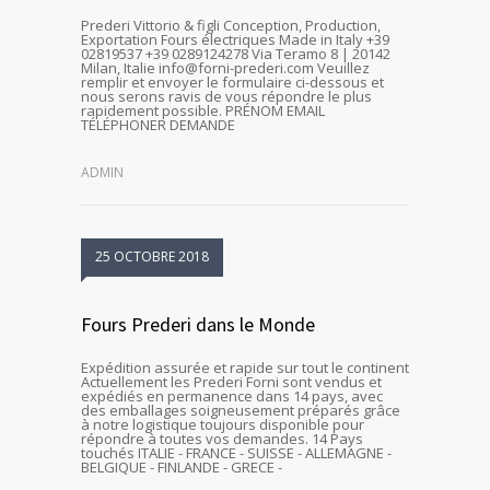
Prederi Vittorio & figli Conception, Production,
Exportation Fours électriques Made in Italy +39
02819537 +39 0289124278 Via Teramo 8 | 20142
Milan, Italie info@forni-prederi.com Veuillez
remplir et envoyer le formulaire ci-dessous et
nous serons ravis de vous répondre le plus
rapidement possible. PRÉNOM EMAIL
TÉLÉPHONER DEMANDE
ADMIN
25 OCTOBRE 2018
Fours Prederi dans le Monde
Expédition assurée et rapide sur tout le continent
Actuellement les Prederi Forni sont vendus et
expédiés en permanence dans 14 pays, avec
des emballages soigneusement préparés grâce
à notre logistique toujours disponible pour
répondre à toutes vos demandes. 14 Pays
touchés ITALIE - FRANCE - SUISSE - ALLEMAGNE -
BELGIQUE - FINLANDE - GRECE -