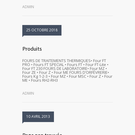
ADMIN
25 OCTOBRE 2018
Produits
FOURS DE TRAITEMENTS THERMIQUES• Four FT
PRO • Fours FT SPECIAL • Fours FT • Four FT-Lite •
Four FT 230 FOURS DE LABORATOIRE• Four MZ •
Four ZE • Four Z • Four ME FOURS D’ORFÈVRERIE•
Fours Kg 1-2-3 • Four MZ • Four MSC • Four Z • Four
ME • Fours RH2-RH3
ADMIN
10 AVRIL 2013